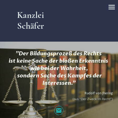
Kanzlei
Schäfer
"Der Bildungsprozeß des Rechts
ist keine Sache der bloßen Erkenntnis
wie bei der Wahrheit,
sondern Sache des Kampfes der
Interessen."
Rudolf von Jhering
(aus "Der Zweck im Recht")